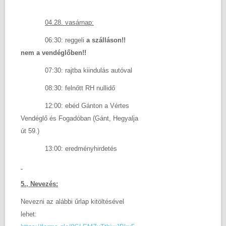
04.28. vasárnap:
06:30: reggeli
a szálláson!!
nem a vendéglőben!!
07:30: rajtba kiindulás autóval
08:30: felnőtt RH nullidő
12:00: ebéd Gánton a Vértes
Vendéglő és Fogadóban (Gánt, Hegyalja
út 59.)
13:00: eredményhirdetés
5., Nevezés:
Nevezni az alábbi űrlap kitöltésével
lehet: