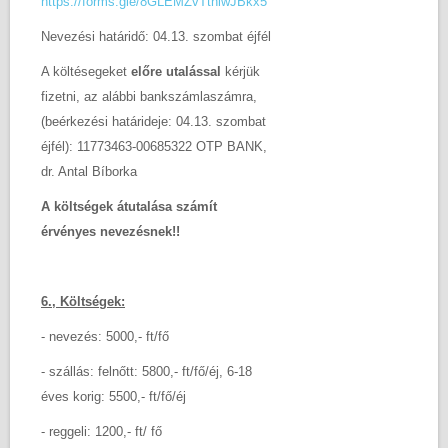
https://forms.gle/8GLEMZvTthiwJBkx5
Nevezési határidő: 04.13. szombat éjfél
A költésegeket
előre utalással
kérjük
fizetni, az alábbi bankszámlaszámra,
(beérkezési határideje: 04.13. szombat
éjfél): 11773463-00685322 OTP BANK,
dr. Antal Bíborka
A költségek átutalása számít
érvényes nevezésnek!!
6., Költségek:
- nevezés: 5000,- ft/fő
- szállás: felnőtt: 5800,- ft/fő/éj, 6-18
éves korig: 5500,- ft/fő/éj
- reggeli: 1200,- ft/ fő