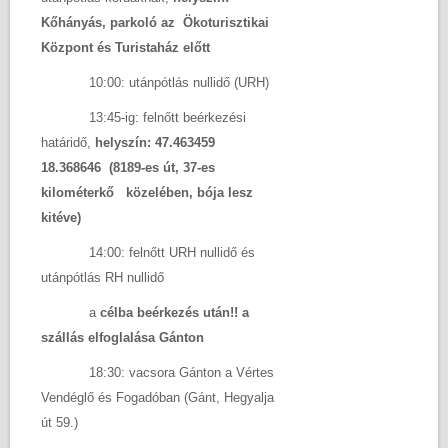
Kőhányás, parkoló az Ökoturisztikai
Központ és Turistaház előtt
10:00: utánpótlás nullidő (URH)
13:45-ig: felnőtt beérkezési
határidő,
helyszín: 47.463459
18.368646 (8189-es út, 37-es
kilométerkő közelében, bója lesz
kitéve)
14:00: felnőtt URH nullidő és
utánpótlás RH nullidő
a
célba beérkezés után!!
a
szállás elfoglalása Gánton
18:30: vacsora Gánton a Vértes
Vendéglő és Fogadóban (Gánt, Hegyalja
út 59.)