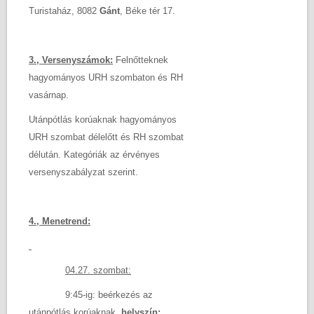
Turistaház, 8082
Gánt
, Béke tér 17.
3., Versenyszámok:
Felnőtteknek
hagyományos URH szombaton és RH
vasárnap.
Utánpótlás korúaknak hagyományos
URH szombat délelőtt és RH szombat
délután. Kategóriák az érvényes
versenyszabályzat szerint.
4., Menetrend:
04.27. szombat:
9:45-ig: beérkezés az
utánpótlás korúaknak,
helyszín: