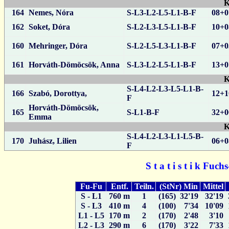
K
164
Nemes, Nóra
S-L3-L2-L5-L1-B-F
08+0
162
Soket, Dóra
S-L2-L3-L5-L1-B-F
10+0
160
Mehringer, Dóra
S-L2-L5-L3-L1-B-F
07+0
161
Horváth-Dömöcsök, Anna
S-L3-L2-L5-L1-B-F
13+0
K
S-L4-L2-L3-L5-L1-B-
166
Szabó, Dorottya,
12+1
F
Horváth-Dömöcsök,
165
S-L1-B-F
32+0
Emma
K
S-L4-L2-L3-L1-L5-B-
170
Juhász, Lilien
06+0
F
S t a t i s t i k Fuc
Fu-Fu
Entf.
Teiln.
(StNr) Min
Mittel
S - L1
760 m
1
(165) 32'19
32'19
S - L3
410 m
4
(100) 7'34
10'09
L1 - L5
170 m
2
(170) 2'48
3'10
L2 - L3
290 m
6
(170) 3'22
7'33