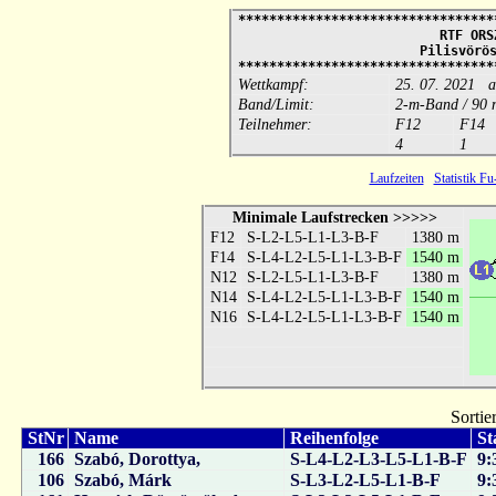
*********************************
RTF ORS
Pilisvörö
*********************************
Wettkampf:
25. 07. 2021 a
Band/Limit:
2-m-Band / 90 
Teilnehmer:
F12
F14
4
1
Laufzeiten
Statistik F
Minimale Laufstrecken >>>>>
F12
S-L2-L5-L1-L3-B-F
1380 m
F14
S-L4-L2-L5-L1-L3-B-F
1540 m
N12
S-L2-L5-L1-L3-B-F
1380 m
N14
S-L4-L2-L5-L1-L3-B-F
1540 m
N16
S-L4-L2-L5-L1-L3-B-F
1540 m
Sortie
StNr
Name
Reihenfolge
St
166
Szabó, Dorottya,
S-L4-L2-L3-L5-L1-B-F
9:
106
Szabó, Márk
S-L3-L2-L5-L1-B-F
9: