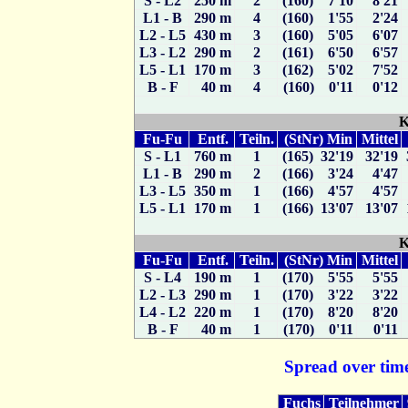
S - L2
250 m
2
(160) 7'10
8'21
L1 - B
290 m
4
(160) 1'55
2'24
L2 - L5
430 m
3
(160) 5'05
6'07
L3 - L2
290 m
2
(161) 6'50
6'57
L5 - L1
170 m
3
(162) 5'02
7'52
B - F
40 m
4
(160) 0'11
0'12
K
Fu-Fu
Entf.
Teiln.
(StNr) Min
Mittel
S - L1
760 m
1
(165) 32'19
32'19
L1 - B
290 m
2
(166) 3'24
4'47
L3 - L5
350 m
1
(166) 4'57
4'57
L5 - L1
170 m
1
(166) 13'07
13'07
K
Fu-Fu
Entf.
Teiln.
(StNr) Min
Mittel
S - L4
190 m
1
(170) 5'55
5'55
L2 - L3
290 m
1
(170) 3'22
3'22
L4 - L2
220 m
1
(170) 8'20
8'20
B - F
40 m
1
(170) 0'11
0'11
Spread over time
Fuchs
Teilnehmer