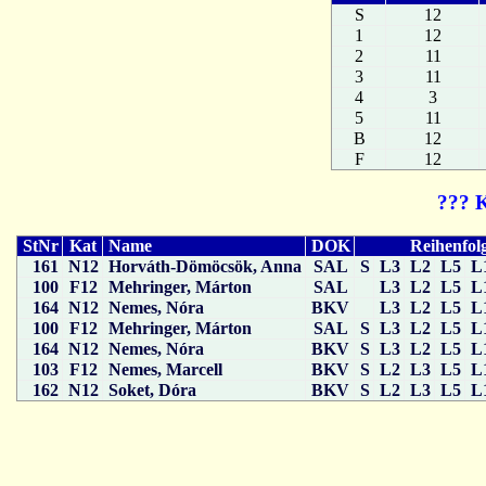
S
12
1
12
2
11
3
11
4
3
5
11
B
12
F
12
??? 
StNr
Kat
Name
DOK
Reihenfol
161
N12
Horváth-Dömöcsök, Anna
SAL
S
L3
L2
L5
L
100
F12
Mehringer, Márton
SAL
L3
L2
L5
L
164
N12
Nemes, Nóra
BKV
L3
L2
L5
L
100
F12
Mehringer, Márton
SAL
S
L3
L2
L5
L
164
N12
Nemes, Nóra
BKV
S
L3
L2
L5
L
103
F12
Nemes, Marcell
BKV
S
L2
L3
L5
L
162
N12
Soket, Dóra
BKV
S
L2
L3
L5
L