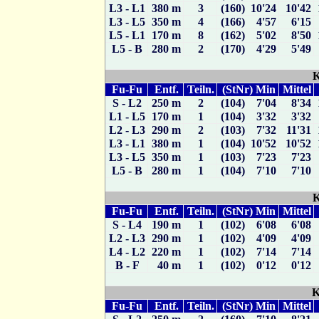
L3 - L1
380 m
3
(160) 10'24
10'42
L3 - L5
350 m
4
(166) 4'57
6'15
L5 - L1
170 m
8
(162) 5'02
8'50
L5 - B
280 m
2
(170) 4'29
5'49
K
Fu-Fu
Entf.
Teiln.
(StNr) Min
Mittel
S - L2
250 m
2
(104) 7'04
8'34
L1 - L5
170 m
1
(104) 3'32
3'32
L2 - L3
290 m
2
(103) 7'32
11'31
L3 - L1
380 m
1
(104) 10'52
10'52
L3 - L5
350 m
1
(103) 7'23
7'23
L5 - B
280 m
1
(104) 7'10
7'10
K
Fu-Fu
Entf.
Teiln.
(StNr) Min
Mittel
S - L4
190 m
1
(102) 6'08
6'08
L2 - L3
290 m
1
(102) 4'09
4'09
L4 - L2
220 m
1
(102) 7'14
7'14
B - F
40 m
1
(102) 0'12
0'12
K
Fu-Fu
Entf.
Teiln.
(StNr) Min
Mittel