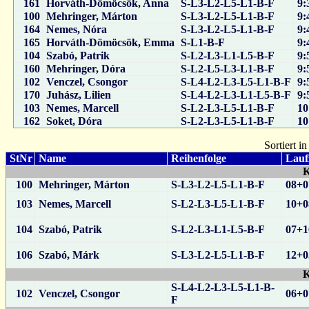
161
Horváth-Dömöcsök, Anna
S-L3-L2-L5-L1-B-F
9:
100
Mehringer, Márton
S-L3-L2-L5-L1-B-F
9:
164
Nemes, Nóra
S-L3-L2-L5-L1-B-F
9:
165
Horváth-Dömöcsök, Emma
S-L1-B-F
9:
104
Szabó, Patrik
S-L2-L3-L1-L5-B-F
9:
160
Mehringer, Dóra
S-L2-L5-L3-L1-B-F
9:
102
Venczel, Csongor
S-L4-L2-L3-L5-L1-B-F
9:
170
Juhász, Lilien
S-L4-L2-L3-L1-L5-B-F
9:
103
Nemes, Marcell
S-L2-L3-L5-L1-B-F
10
162
Soket, Dóra
S-L2-L3-L5-L1-B-F
10
Sortiert i
StNr
Name
Reihenfolge
Lauf
K
100
Mehringer, Márton
S-L3-L2-L5-L1-B-F
08+0
103
Nemes, Marcell
S-L2-L3-L5-L1-B-F
10+0
104
Szabó, Patrik
S-L2-L3-L1-L5-B-F
07+1
106
Szabó, Márk
S-L3-L2-L5-L1-B-F
12+0
K
S-L4-L2-L3-L5-L1-B-
102
Venczel, Csongor
06+0
F