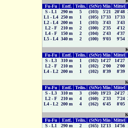
K
Fu-Fu
Entf.
Teiln.
(StNr) Min
Mittel
S - L1
290 m
5
(103) 5'21
20'48
L1 - L4
250 m
1
(105) 17'33
17'33
L2 - L4
200 m
1
(103) 3'43
3'43
L2 - F
210 m
2
(100) 2'35
4'12
L4 - F
150 m
2
(104) 2'43
4'37
L5 - L4
340 m
2
(100) 9'03
9'54
K
Fu-Fu
Entf.
Teiln.
(StNr) Min
Mittel
S - L3
310 m
1
(102) 14'27
14'27
L2 - F
210 m
1
(102) 2'00
2'00
L4 - L2
200 m
1
(102) 8'39
8'39
K
Fu-Fu
Entf.
Teiln.
(StNr) Min
Mittel
S - L3
310 m
3
(160) 19'23
24'27
L2 - F
210 m
4
(160) 2'33
7'24
L4 - L2
200 m
4
(162) 6'45
8'05
K
Fu-Fu
Entf.
Teiln.
(StNr) Min
Mittel
S - L1
290 m
2
(165) 12'13
14'56