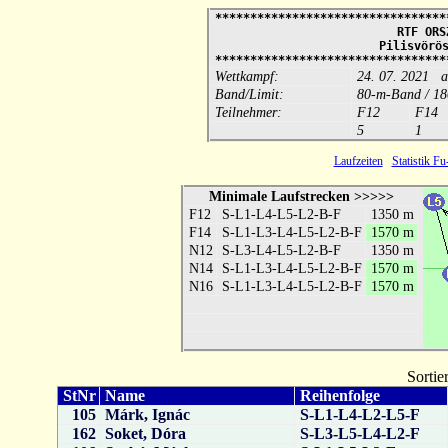
*********************************
RTF ORS
Pilisvörö
*********************************
Wettkampf:
24. 07. 2021 a
Band/Limit:
80-m-Band / 18
Teilnehmer:
F12
F14
5
1
Laufzeiten
Statistik F
Minimale Laufstrecken >>>>>
F12
S-L1-L4-L5-L2-B-F
1350 m
F14
S-L1-L3-L4-L5-L2-B-F
1570 m
N12
S-L3-L4-L5-L2-B-F
1350 m
N14
S-L1-L3-L4-L5-L2-B-F
1570 m
N16
S-L1-L3-L4-L5-L2-B-F
1570 m
Sortie
StNr
Name
Reihenfolge
105
Márk, Ignác
S-L1-L4-L2-L5-F
162
Soket, Dóra
S-L3-L5-L4-L2-F