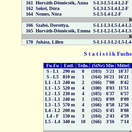
161
Horváth-Dömöcsök, Anna
S-L3-L5-L4-L2-F
162
Soket, Dóra
S-L3-L5-L4-L2-F
164
Nemes, Nóra
S-L5-L4-L2-F
K
166
Szabó, Dorottya,
S-L1-L3-L5-L4-L2
165
Horváth-Dömöcsök, Emma
S-L1-L2-L5-L4-L3
K
170
Juhász, Lilien
S-L1-L3-L2-L5-L4
S t a t i s t i k Fuc
Fu-Fu
Entf.
Teiln.
(StNr) Min
Mittel
S - L1
290 m
8
(103) 5'21
18'37
S - L5
810 m
1
(164) 16'21
16'21
L1 - L3
240 m
2
(166) 7'00
8'42
L1 - L5
520 m
4
(100) 8'03
11'51
L2 - L5
230 m
4
(105) 6'37
6'57
L3 - L1
240 m
1
(102) 8'09
8'09
L3 - L5
570 m
4
(166) 8'58
12'56
L4 - L2
200 m
8
(162) 6'45
8'08
L4 - F
150 m
3
(104) 2'43
4'59
L5 - L4
340 m
10
(166) 3'16
7'14