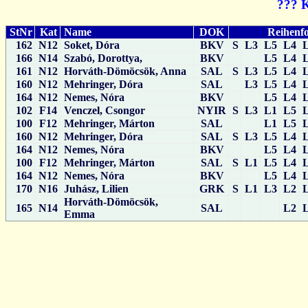
??? 
StNr
Kat
Name
DOK
Reihenfo
162
N12
Soket, Dóra
BKV
S
L3
L5
L4
166
N14
Szabó, Dorottya,
BKV
L5
L4
161
N12
Horváth-Dömöcsök, Anna
SAL
S
L3
L5
L4
160
N12
Mehringer, Dóra
SAL
L3
L5
L4
164
N12
Nemes, Nóra
BKV
L5
L4
102
F14
Venczel, Csongor
NYIR
S
L3
L1
L5
100
F12
Mehringer, Márton
SAL
L1
L5
160
N12
Mehringer, Dóra
SAL
S
L3
L5
L4
164
N12
Nemes, Nóra
BKV
L5
L4
100
F12
Mehringer, Márton
SAL
S
L1
L5
L4
164
N12
Nemes, Nóra
BKV
L5
L4
170
N16
Juhász, Lilien
GRK
S
L1
L3
L2
Horváth-Dömöcsök,
165
N14
SAL
L2
Emma