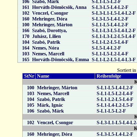
106
Szabó, Márk
S-L1-L5-L2-F
161
Horváth-Dömöcsök, Anna
S-L3-L5-L4-L2-F
102
Venczel, Csongor
S-L3-L1-L5-L4-L2-F
160
Mehringer, Dóra
S-L3-L5-L4-L2-F
100
Mehringer, Márton
S-L1-L5-L4-L2-F
166
Szabó, Dorottya,
S-L1-L3-L5-L4-L2-F
170
Juhász, Lilien
S-L1-L3-L2-L5-L4-F
104
Szabó, Patrik
S-L1-L2-L5-L4-F
164
Nemes, Nóra
S-L5-L4-L2-F
103
Nemes, Marcell
S-L1-L5-L2-L4-F
165
Horváth-Dömöcsök, Emma
S-L1-L2-L5-L4-L3-F
Sortiert i
StNr
Name
Reihenfolge
K
100
Mehringer, Márton
S-L1-L5-L4-L2-F
103
Nemes, Marcell
S-L1-L5-L2-L4-F
104
Szabó, Patrik
S-L1-L2-L5-L4-F
105
Márk, Ignác
S-L1-L4-L2-L5-F
106
Szabó, Márk
S-L1-L5-L2-F
K
102
Venczel, Csongor
S-L3-L1-L5-L4-L2
K
160
Mehringer, Dóra
S-L3-L5-L4-L2-F