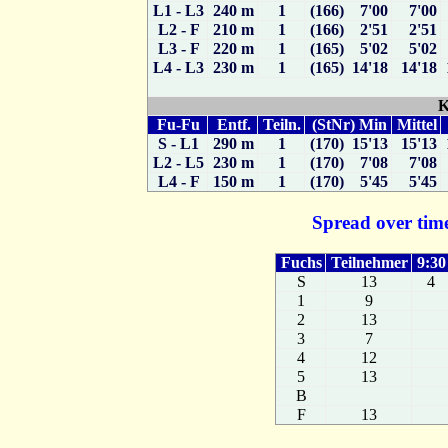
L1 - L3
240 m
1
(166) 7'00
7'00
L2 - F
210 m
1
(166) 2'51
2'51
L3 - F
220 m
1
(165) 5'02
5'02
L4 - L3
230 m
1
(165) 14'18
14'18
K
Fu-Fu
Entf.
Teiln.
(StNr) Min
Mittel
S - L1
290 m
1
(170) 15'13
15'13
L2 - L5
230 m
1
(170) 7'08
7'08
L4 - F
150 m
1
(170) 5'45
5'45
Spread over time
Fuchs
Teilnehmer
9:30
S
13
4
1
9
2
13
3
7
4
12
5
13
B
F
13