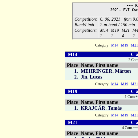
--- R
2021. ÉVI Cs
Competition:
6. 06. 2021 from 9.
Band/Limit:
2-m-band / 150 min
Competitors:
M14
M19
M21
M4
2
1
4
2
Category
M14
M19
M21
M14
C a
2 Com
Place
Name, First name
1.
MEHRINGER, Márton
2.
Jin, Lucas
Category
M14
M19
M21
M19
C a
1 Com +
Place
Name, First name
1.
KRAJCÁR, Tamás
Category
M14
M19
M21
M21
C a
4 Com +++
Place
Name, First name