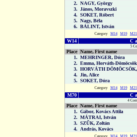
2.
NAGY, György
3.
János, Moravszki
4.
SOKET, Róbert
5.
Nagy, Béla
6.
BÁLINT, István
Category
M14
M19
M21
W14
C a
5 C
Place
Name, First name
1.
MEHRINGER, Dóra
2.
Emma, Horváth-Dömöcsö
3.
HORVÁTH DÖMÖCSÖK,
4.
Jin, Alice
5.
SOKET, Dóra
Category
M14
M19
M21
M70
C a
4 Com
Place
Name, First name
1.
Gábor, Kovács Attila
2.
MÁTRAI, István
3.
SZŰK, Zoltán
4.
András, Kovács
Category
M14
M19
M21