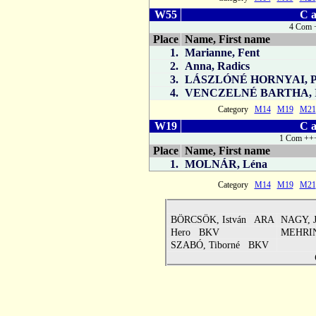
W55
C a
4 Com +
Place
Name, First name
1.
Marianne, Fent
2.
Anna, Radics
3.
LÁSZLÓNÉ HORNYAI, Pi
4.
VENCZELNÉ BARTHA, I
Category
M14
M19
M21
W19
C a
1 Com +++
Place
Name, First name
1.
MOLNÁR, Léna
Category
M14
M19
M21
BÖRCSÖK, István ARA
NAGY, 
Hero BKV
MEHRIN
SZABÓ, Tiborné BKV