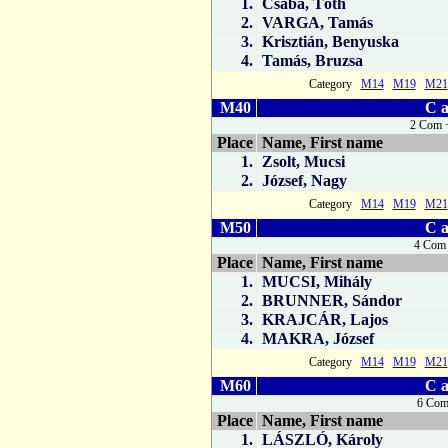
1.
Csaba, Tóth
2.
VARGA, Tamás
3.
Krisztián, Benyuska
4.
Tamás, Bruzsa
Category
M14
M19
M21
M40
C a
2 Com +
Place
Name, First name
1.
Zsolt, Mucsi
2.
József, Nagy
Category
M14
M19
M21
M50
C a
4 Com 
Place
Name, First name
1.
MUCSI, Mihály
2.
BRUNNER, Sándor
3.
KRAJCÁR, Lajos
4.
MAKRA, József
Category
M14
M19
M21
M60
C a
6 Com
Place
Name, First name
1.
LÁSZLÓ, Károly