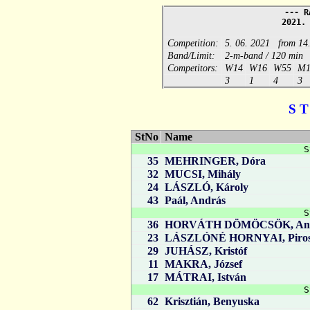
--- R
2021.
Competition:
5. 06. 2021 from 14
Band/Limit:
2-m-band / 120 min
Competitors:
W14
W16
W55
M1
3
1
4
3
S T
StNo
Name
S
35
MEHRINGER, Dóra
32
MUCSI, Mihály
24
LÁSZLÓ, Károly
43
Paál, András
S
36
HORVÁTH DÖMÖCSÖK, An
23
LÁSZLÓNÉ HORNYAI, Piro
29
JUHÁSZ, Kristóf
11
MAKRA, József
17
MÁTRAI, István
S
62
Krisztián, Benyuska