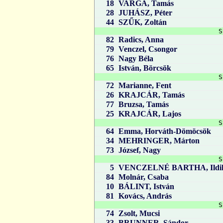
18
VARGA, Tamás
28
JUHÁSZ, Péter
44
SZŰK, Zoltán
S
82
Radics, Anna
79
Venczel, Csongor
76
Nagy Béla
65
István, Börcsök
S
72
Marianne, Fent
26
KRAJCÁR, Tamás
77
Bruzsa, Tamás
25
KRAJCÁR, Lajos
S
64
Emma, Horváth-Dömöcsök
34
MEHRINGER, Márton
73
József, Nagy
S
5
VENCZELNÉ BARTHA, Ildi
84
Molnár, Csaba
10
BÁLINT, István
81
Kovács, András
S
74
Zsolt, Mucsi
33
BRUNNER, Sándor