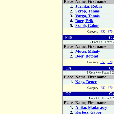
Place
Name, First name
1.
Jurinka, Robin
2.
Skrop, Tamás
3.
Varga, Tamás
4.
Boer, Erik
5.
Szabó, Gábor
Category
F50
F70
F40
C 
2 Com +++ Foxes 2
Place
Name, First name
1.
Mucsi, Mihály
2.
Boer, Botond
Category
F50
F70
OA
C 
1 Com +++ Foxes 1 2
Place
Name, First name
1.
Nagy, Bence
Category
F50
F70
OC
C 
6 Com +++ Foxes 1 2
Place
Name, First name
1.
Anikó, Madarassy
2.
Kertész, Gábor