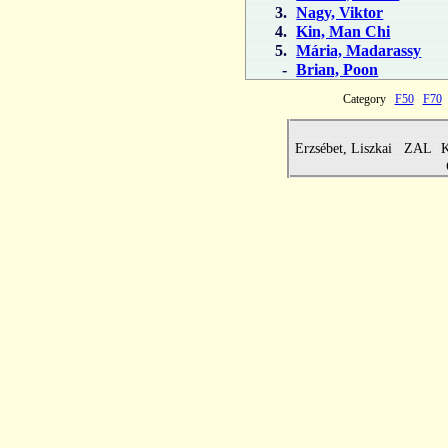
3.
Nagy, Viktor
4.
Kin, Man Chi
5.
Mária, Madarassy
-
Brian, Poon
Category
F50
F70
Erzsébet, Liszkai ZAL
K