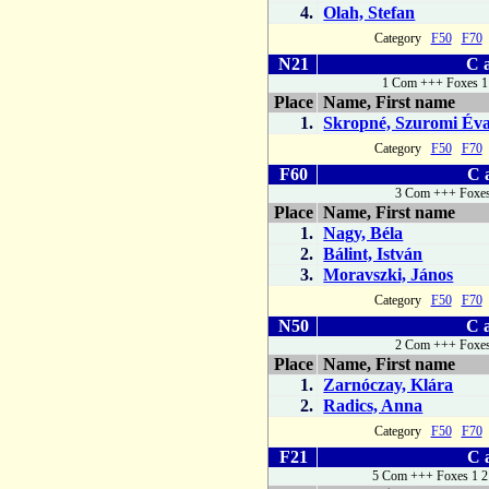
4.
Olah, Stefan
Category
F50
F70
N21
C a
1 Com +++ Foxes 1 
Place
Name, First name
1.
Skropné, Szuromi Év
Category
F50
F70
F60
C 
3 Com +++ Foxes
Place
Name, First name
1.
Nagy, Béla
2.
Bálint, István
3.
Moravszki, János
Category
F50
F70
N50
C a
2 Com +++ Foxes
Place
Name, First name
1.
Zarnóczay, Klára
2.
Radics, Anna
Category
F50
F70
F21
C 
5 Com +++ Foxes 1 2