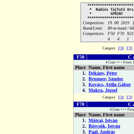
**********************
* Rádiós Tájfutó Ors
* SPRINT
**********************
Competition:
19. 08. 2019 
Band/Limit:
80-m-band / 6
Competitors:
F50
F70
N21
4
4
1
Category
F50
F70
F50
C 
4 Com +++ Foxes 1
Place
Name, First name
1.
Dékány, Péter
2.
Brunner, Sándor
3.
Kovács, Attila Gábor
4.
Makra, József
Category
F50
F70
F70
C 
4 Com +++ Foxe
Place
Name, First name
1.
Mátrai, István
2.
Börcsök, István
3.
Paál, András