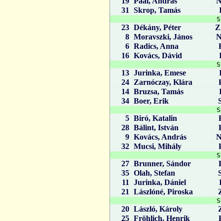
19
Paál, András
31
Skrop, Tamás
S
23
Dékány, Péter
Z
8
Moravszki, János
6
Radics, Anna
16
Kovács, Dávid
S
13
Jurinka, Emese
24
Zarnóczay, Klára
14
Bruzsa, Tamás
34
Boer, Erik
S
5
Biró, Katalin
28
Bálint, István
9
Kovács, András
32
Mucsi, Mihály
S
27
Brunner, Sándor
35
Olah, Stefan
11
Jurinka, Dániel
21
Lászlóné, Piroska
S
20
László, Károly
25
Fröhlich, Henrik