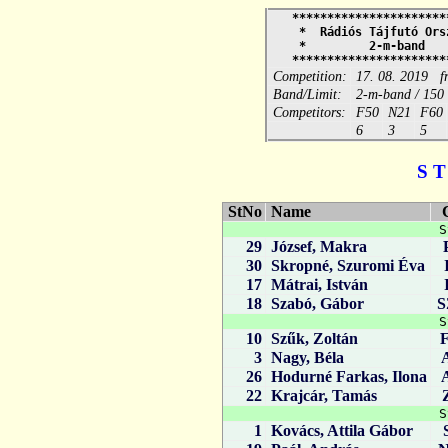
**********************
* Rádiós Tájfutó Ors
* 2-m-ban
**********************
Competition:
17. 08. 2019 f
Band/Limit:
2-m-band / 150
Competitors:
F50
N21
F60
6
3
5
S T
StNo
Name
S
29
József, Makra
30
Skropné, Szuromi Éva
17
Mátrai, István
18
Szabó, Gábor
S
10
Szűk, Zoltán
3
Nagy, Béla
26
Hodurné Farkas, Ilona
22
Krajcár, Tamás
S
1
Kovács, Attila Gábor