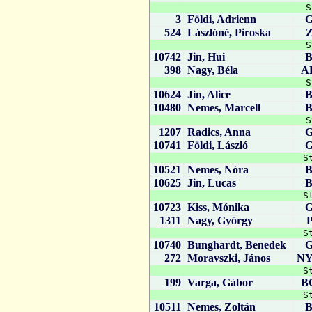
S
3
Földi, Adrienn
524
Lászlóné, Piroska
S
10742
Jin, Hui
398
Nagy, Béla
A
S
10624
Jin, Alice
10480
Nemes, Marcell
S
1207
Radics, Anna
10741
Földi, László
S
10521
Nemes, Nóra
10625
Jin, Lucas
S
10723
Kiss, Mónika
1311
Nagy, György
S
10740
Bunghardt, Benedek
272
Moravszki, János
N
S
199
Varga, Gábor
B
S
10511
Nemes, Zoltán