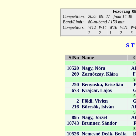
Foxoring O
Competition:
2025. 09. 27 from 14.30
Band/Limit:
80-m-band / 150 min
Competitors:
W12
W14
W16
W21
W4
2
2
1
2
3
S T
StNo
Name
C
S
10520
Nagy, Nóra
A
269
Zarnóczay, Klára
S
250
Benyuska, Krisztián
673
Krajcár, Lajos
S
2
Földi, Vivien
216
Börcsök, István
A
S
895
Nagy, József
A
10743
Brunner, Sándor
S
10526
Nemesné Deák, Beáta